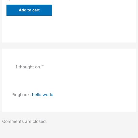
Add to cart
1 thought on “”
Pingback:
hello world
Comments are closed.