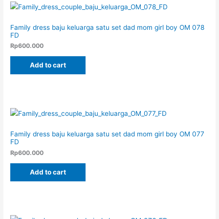
Family dress baju keluarga satu set dad mom girl boy OM 078
FD
Rp
600.000
Add to cart
Family dress baju keluarga satu set dad mom girl boy OM 077
FD
Rp
600.000
Add to cart