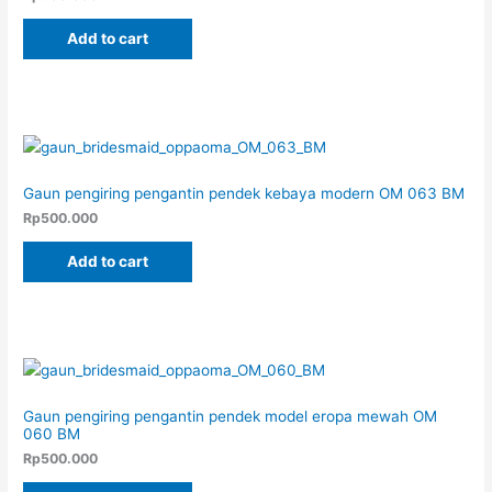
Add to cart
Gaun pengiring pengantin pendek kebaya modern OM 063 BM
Rp
500.000
Add to cart
Gaun pengiring pengantin pendek model eropa mewah OM
060 BM
Rp
500.000