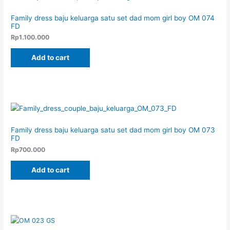
Family dress baju keluarga satu set dad mom girl boy OM 074
FD
Rp
1.100.000
Add to cart
Family dress baju keluarga satu set dad mom girl boy OM 073
FD
Rp
700.000
Add to cart