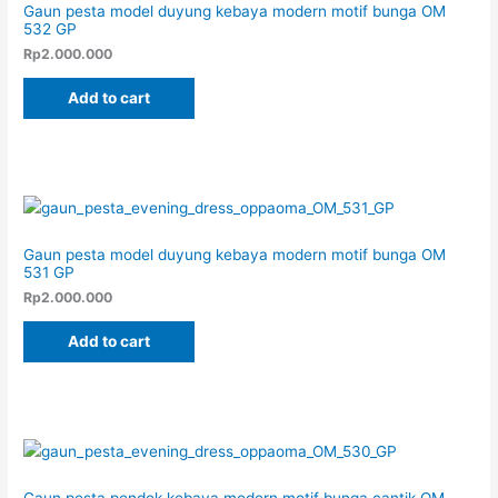
Gaun pesta model duyung kebaya modern motif bunga OM
532 GP
Rp
2.000.000
Add to cart
Gaun pesta model duyung kebaya modern motif bunga OM
531 GP
Rp
2.000.000
Add to cart
Gaun pesta pendek kebaya modern motif bunga cantik OM