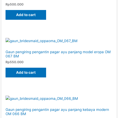
Rp
500.000
Add to cart
Gaun pengiring pengantin pagar ayu panjang model eropa OM
067 BM
Rp
550.000
Add to cart
Gaun pengiring pengantin pagar ayu panjang kebaya modern
OM 066 BM