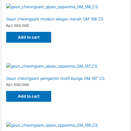
Gaun cheongsam modern elegan merah OM 188 CS
Rp
1.000.000
Add to cart
Gaun cheongsam pengantin motif bunga OM 187 CS
Rp
1.500.000
Add to cart