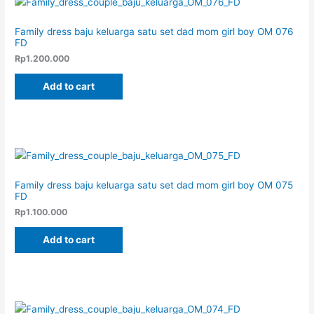
Family dress baju keluarga satu set dad mom girl boy OM 076
FD
Rp
1.200.000
Add to cart
Family dress baju keluarga satu set dad mom girl boy OM 075
FD
Rp
1.100.000
Add to cart