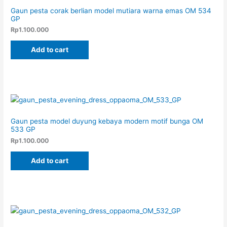
Gaun pesta corak berlian model mutiara warna emas OM 534
GP
Rp
1.100.000
Add to cart
Gaun pesta model duyung kebaya modern motif bunga OM
533 GP
Rp
1.100.000
Add to cart