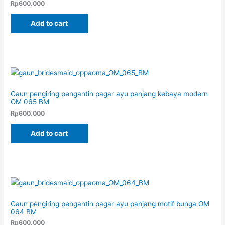
Rp
600.000
Add to cart
Gaun pengiring pengantin pagar ayu panjang kebaya modern
OM 065 BM
Rp
600.000
Add to cart
Gaun pengiring pengantin pagar ayu panjang motif bunga OM
064 BM
Rp
600.000