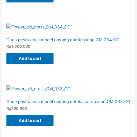
Gaun pesta anak model duyung corak bunga OM 034 OG
Rp
1.500.000
Add to cart
Gaun pesta anak model duyung untuk acara piano OM 033 OG
Rp
700.000
Add to cart