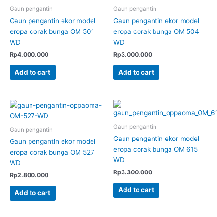
Gaun pengantin
Gaun pengantin
Gaun pengantin ekor model
Gaun pengantin ekor model
eropa corak bunga OM 501
eropa corak bunga OM 504
WD
WD
Rp
4.000.000
Rp
3.000.000
Add to cart
Add to cart
Gaun pengantin
Gaun pengantin
Gaun pengantin ekor model
Gaun pengantin ekor model
eropa corak bunga OM 615
eropa corak bunga OM 527
WD
WD
Rp
3.300.000
Rp
2.800.000
Add to cart
Add to cart