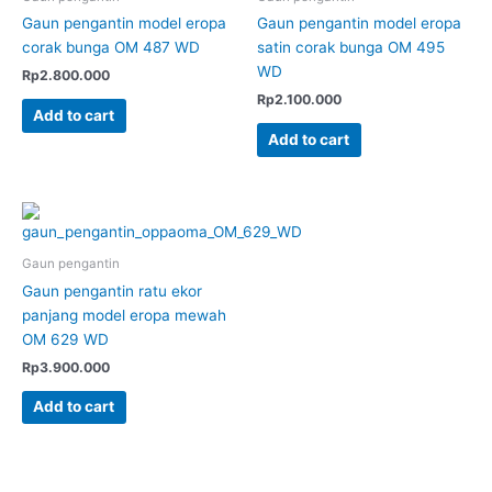
Gaun pengantin model eropa
Gaun pengantin model eropa
corak bunga OM 487 WD
satin corak bunga OM 495
WD
Rp
2.800.000
Rp
2.100.000
Add to cart
Add to cart
Gaun pengantin
Gaun pengantin ratu ekor
panjang model eropa mewah
OM 629 WD
Rp
3.900.000
Add to cart