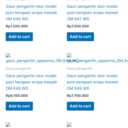
Gaun pengantin ekor model
Gaun pengantin ekor model
putri kerajaan eropa mewah
putri kerajaan eropa mewah
OM 646 WD
OM 647 WD
Rp
7.200.000
Rp
7.200.000
Add to cart
Add to cart
Gaun pengantin
Gaun pengantin
Gaun pengantin ekor model
Gaun pengantin ekor model
putri kerajaan eropa mewah
putri kerajaan eropa mewah
OM 648 WD
OM 649 WD
Rp
6.100.000
Rp
7.700.000
Add to cart
Add to cart