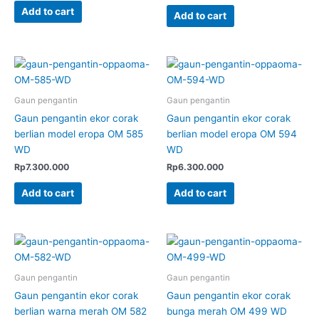
Add to cart
Add to cart
Gaun pengantin
Gaun pengantin
Gaun pengantin ekor corak
Gaun pengantin ekor corak
berlian model eropa OM 585
berlian model eropa OM 594
WD
WD
Rp
7.300.000
Rp
6.300.000
Add to cart
Add to cart
Gaun pengantin
Gaun pengantin
Gaun pengantin ekor corak
Gaun pengantin ekor corak
berlian warna merah OM 582
bunga merah OM 499 WD