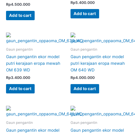
Rp
5.400.000
Rp
4.500.000
Add to cart
Add to cart
Gaun pengantin
Gaun pengantin
Gaun pengantin ekor model
Gaun pengantin ekor model
putri kerajaan eropa mewah
putri kerajaan eropa mewah
OM 639 WD
OM 640 WD
Rp
3.400.000
Rp
4.000.000
Add to cart
Add to cart
Gaun pengantin
Gaun pengantin
Gaun pengantin ekor model
Gaun pengantin ekor model