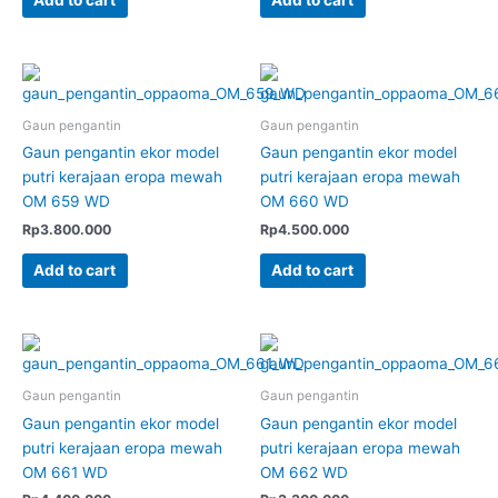
Gaun pengantin
Gaun pengantin
Gaun pengantin ekor model
Gaun pengantin ekor model
putri kerajaan eropa mewah
putri kerajaan eropa mewah
OM 659 WD
OM 660 WD
Rp
3.800.000
Rp
4.500.000
Add to cart
Add to cart
Gaun pengantin
Gaun pengantin
Gaun pengantin ekor model
Gaun pengantin ekor model
putri kerajaan eropa mewah
putri kerajaan eropa mewah
OM 661 WD
OM 662 WD