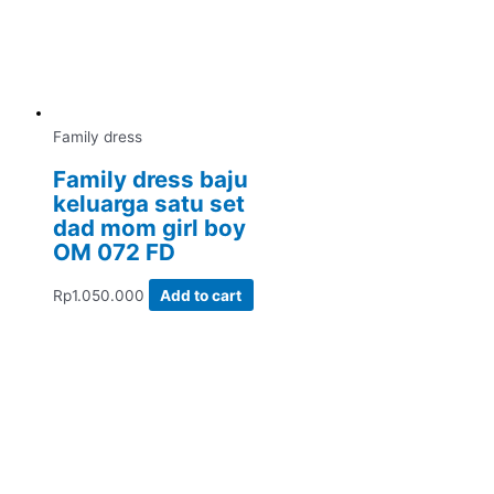
Family dress
Family dress baju
keluarga satu set
dad mom girl boy
OM 072 FD
Rp
1.050.000
Add to cart