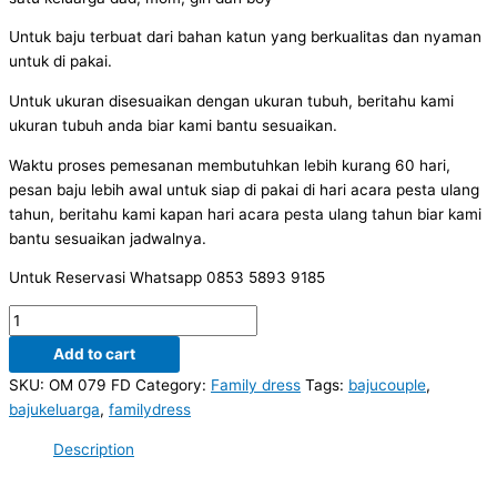
Untuk baju terbuat dari bahan katun yang berkualitas dan nyaman
untuk di pakai.
Untuk ukuran disesuaikan dengan ukuran tubuh, beritahu kami
ukuran tubuh anda biar kami bantu sesuaikan.
Waktu proses pemesanan membutuhkan lebih kurang 60 hari,
pesan baju lebih awal untuk siap di pakai di hari acara pesta ulang
tahun, beritahu kami kapan hari acara pesta ulang tahun biar kami
bantu sesuaikan jadwalnya.
Untuk Reservasi Whatsapp 0853 5893 9185
Family
dress
Add to cart
baju
SKU:
OM 079 FD
Category:
Family dress
Tags:
bajucouple
,
keluarga
bajukeluarga
,
familydress
satu
set
Description
dad
mom