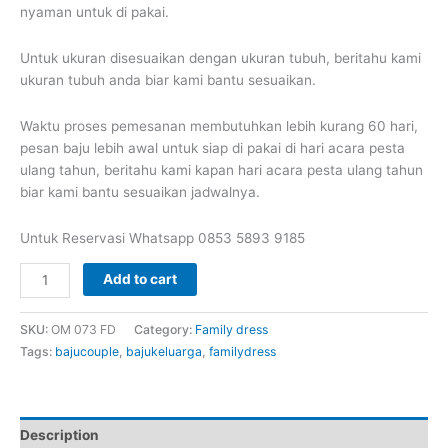
nyaman untuk di pakai.
Untuk ukuran disesuaikan dengan ukuran tubuh, beritahu kami
ukuran tubuh anda biar kami bantu sesuaikan.
Waktu proses pemesanan membutuhkan lebih kurang 60 hari,
pesan baju lebih awal untuk siap di pakai di hari acara pesta
ulang tahun, beritahu kami kapan hari acara pesta ulang tahun
biar kami bantu sesuaikan jadwalnya.
Untuk Reservasi Whatsapp 0853 5893 9185
Family
Add to cart
dress
baju
SKU:
OM 073 FD
Category:
Family dress
keluarga
Tags:
bajucouple
,
bajukeluarga
,
familydress
satu
set
dad
mom
Description