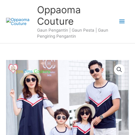
Skip
Oppaoma
to
content
Couture
Main
Gaun Pengantin | Gaun Pesta | Gaun
Men
Pengiring Pengantin