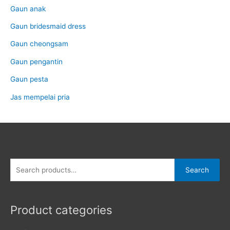
Gaun anak
Gaun bridesmaid dress
Gaun cheongsam
Gaun pengantin
Gaun pesta
Jas mempelai pria
Search
Search
for:
Product categories