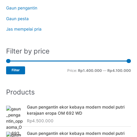
Gaun pengantin
Gaun pesta
Jas mempelai pria
Filter by price
M
M
Filter
Price:
Rp1.400.000
—
Rp4.100.000
i
a
n
x
Products
p
p
r
r
Gaun pengantin ekor kebaya modern model putri
i
i
kerajaan eropa OM 692 WD
Rp
4.500.000
c
c
e
e
Gaun pengantin ekor kebaya modern model putri