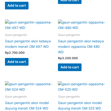
Add to cart
Gaun pengantin
Gaun pengantin
Gaun pengantin ekor kebaya
Gaun pengantin ekor kebaya
modern merah OM 497 WD
modern oppaoma OM 480
WD
Rp
2.700.000
Rp
3.200.000
Add to cart
Add to cart
Gaun pengantin
Gaun pengantin
Gaun pengantin ekor model
Gaun pengantin ekor model
duyung merah OM 524 WD
duyung merah OM 525 WD