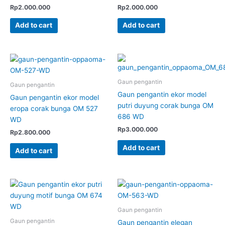
Rp
2.000.000
Rp
2.000.000
Add to cart
Add to cart
Gaun pengantin
Gaun pengantin
Gaun pengantin ekor model
Gaun pengantin ekor model
putri duyung corak bunga OM
eropa corak bunga OM 527
686 WD
WD
Rp
3.000.000
Rp
2.800.000
Add to cart
Add to cart
Gaun pengantin
Gaun pengantin
Gaun pengantin elegan