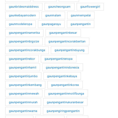
gaunbridesmaiddress
gauncheongsam
gaunflowergirl
gaunkebayamodern
gaunmalam
gaunmempelai
gaunmodeleropa
gaunpagarayu
gaunpengantin
gaunpengantinamerika
gaunpengantinbesar
gaunpengantinbigsize
gaunpengantincorakberlian
gaunpengantincorakbunga
gaunpengantinduyung
gaunpengantinekor
gaunpengantineropa
gaunpengantinhamil
gaunpengantinindonesia
gaunpengantinjumbo
gaunpengantinkebaya
gaunpengantinkembang
gaunpengantinkorea
gaunpengantinmewah
gaunpengantinmotifbunga
gaunpengantinmurah
gaunpengantinukuranbesar
gaunpengantinwarna
gaunpengiringpengantin