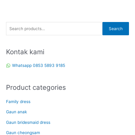
S
Search
e
a
r
Kontak kami
c
Whatsapp 0853 5893 9185
h
f
o
Product categories
r
:
Family dress
Gaun anak
Gaun bridesmaid dress
Gaun cheongsam