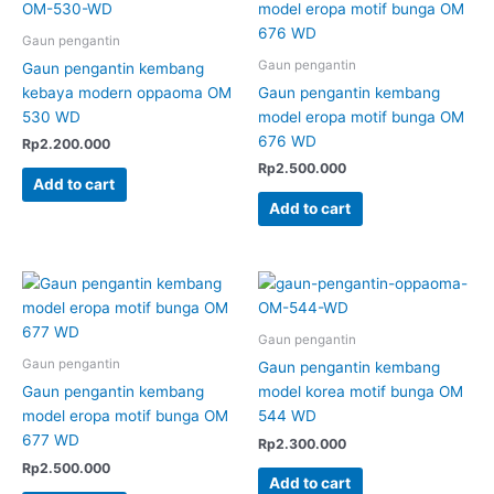
Gaun pengantin
Gaun pengantin
Gaun pengantin kembang
kebaya modern oppaoma OM
Gaun pengantin kembang
530 WD
model eropa motif bunga OM
676 WD
Rp
2.200.000
Rp
2.500.000
Add to cart
Add to cart
Gaun pengantin
Gaun pengantin
Gaun pengantin kembang
Gaun pengantin kembang
model korea motif bunga OM
model eropa motif bunga OM
544 WD
677 WD
Rp
2.300.000
Rp
2.500.000
Add to cart