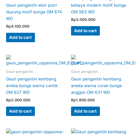
Gaun pengantin ekor putri
kebaya modern motif bunga
duyung motif bunga OM 674
OM 563 WD
WD
Rp
3.000.000
Rp
4.100.000
Add to cart
Add to cart
Gaun pengantin
Gaun pengantin
Gaun pengantin kembang
Gaun pengantin kembang
aneka bunga warna cantik
aneka warna corak bunga
OM 627 WD
anggun OM 631 WD
Rp
2.000.000
Rp
1.900.000
Add to cart
Add to cart