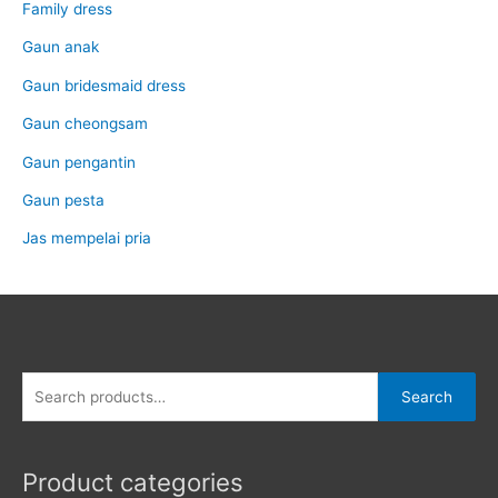
Family dress
Gaun anak
Gaun bridesmaid dress
Gaun cheongsam
Gaun pengantin
Gaun pesta
Jas mempelai pria
Search
Search
for:
Product categories