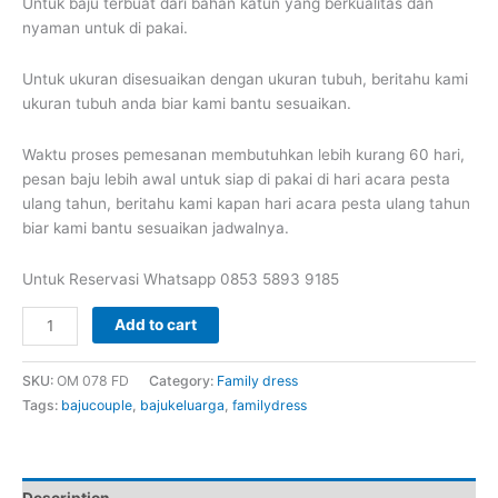
Untuk baju terbuat dari bahan katun yang berkualitas dan
nyaman untuk di pakai.
Untuk ukuran disesuaikan dengan ukuran tubuh, beritahu kami
ukuran tubuh anda biar kami bantu sesuaikan.
Waktu proses pemesanan membutuhkan lebih kurang 60 hari,
pesan baju lebih awal untuk siap di pakai di hari acara pesta
ulang tahun, beritahu kami kapan hari acara pesta ulang tahun
biar kami bantu sesuaikan jadwalnya.
Untuk Reservasi Whatsapp 0853 5893 9185
Family
Add to cart
dress
baju
SKU:
OM 078 FD
Category:
Family dress
keluarga
Tags:
bajucouple
,
bajukeluarga
,
familydress
satu
set
dad
mom