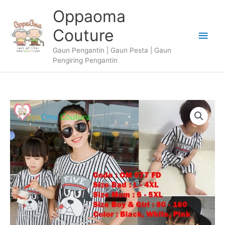
Skip
Oppaoma
to
content
Couture
Main
Gaun Pengantin | Gaun Pesta | Gaun
Men
Pengiring Pengantin