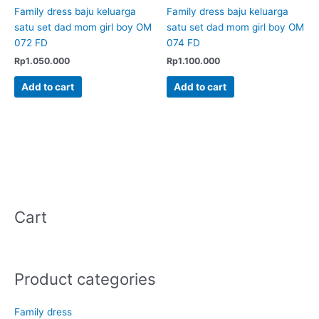
Family dress baju keluarga
Family dress baju keluarga
satu set dad mom girl boy OM
satu set dad mom girl boy OM
072 FD
074 FD
Rp
1.050.000
Rp
1.100.000
Add to cart
Add to cart
Cart
Product categories
Family dress