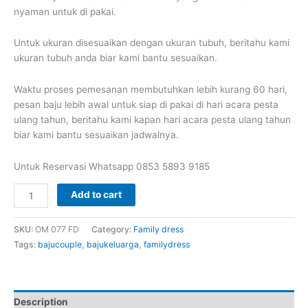
nyaman untuk di pakai.
Untuk ukuran disesuaikan dengan ukuran tubuh, beritahu kami
ukuran tubuh anda biar kami bantu sesuaikan.
Waktu proses pemesanan membutuhkan lebih kurang 60 hari,
pesan baju lebih awal untuk siap di pakai di hari acara pesta
ulang tahun, beritahu kami kapan hari acara pesta ulang tahun
biar kami bantu sesuaikan jadwalnya.
Untuk Reservasi Whatsapp 0853 5893 9185
Family
Add to cart
dress
baju
SKU:
OM 077 FD
Category:
Family dress
keluarga
Tags:
bajucouple
,
bajukeluarga
,
familydress
satu
set
dad
mom
Description