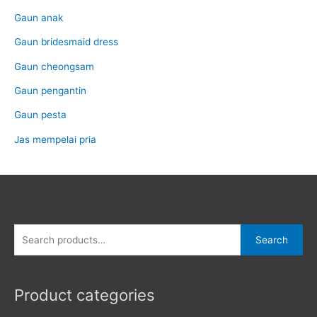
Gaun anak
Gaun bridesmaid dress
Gaun cheongsam
Gaun pengantin
Gaun pesta
Jas mempelai pria
Search
Search
for:
Product categories