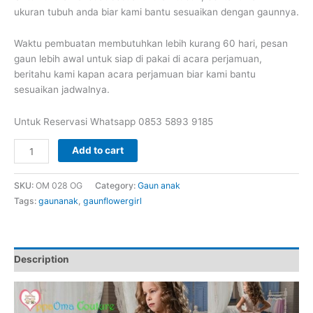
ukuran tubuh anda biar kami bantu sesuaikan dengan gaunnya.
Waktu pembuatan membutuhkan lebih kurang 60 hari, pesan
gaun lebih awal untuk siap di pakai di acara perjamuan,
beritahu kami kapan acara perjamuan biar kami bantu
sesuaikan jadwalnya.
Untuk Reservasi Whatsapp 0853 5893 9185
Gaun
Add to cart
pesta
anak
SKU:
OM 028 OG
Category:
Gaun anak
kembang
Tags:
gaunanak
,
gaunflowergirl
model
eropa
motif
bunga
Description
OM
028
OG