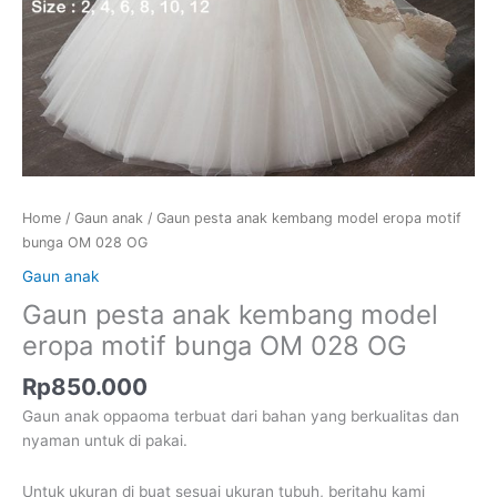
Home
/
Gaun anak
/ Gaun pesta anak kembang model eropa motif
bunga OM 028 OG
Gaun anak
Gaun pesta anak kembang model
eropa motif bunga OM 028 OG
Rp
850.000
Gaun anak oppaoma terbuat dari bahan yang berkualitas dan
nyaman untuk di pakai.
Untuk ukuran di buat sesuai ukuran tubuh, beritahu kami