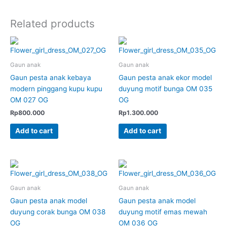
Related products
Gaun anak
Gaun anak
Gaun pesta anak kebaya
Gaun pesta anak ekor model
modern pinggang kupu kupu
duyung motif bunga OM 035
OM 027 OG
OG
Rp
800.000
Rp
1.300.000
Add to cart
Add to cart
Gaun anak
Gaun anak
Gaun pesta anak model
Gaun pesta anak model
duyung corak bunga OM 038
duyung motif emas mewah
OG
OM 036 OG