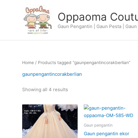
Skip
to
Oppaoma Coutu
content
Gaun Pengantin | Gaun Pesta | Gaun
Home
/ Products tagged “gaunpengantincorakberlian”
gaunpengantincorakberlian
Showing all 4 results
Gaun pengantin
Gaun pengantin ekor