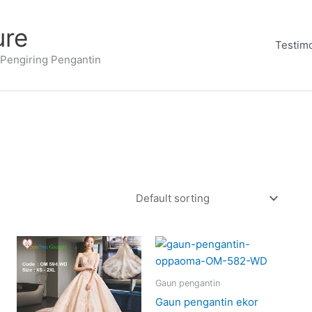
re
Testimo
 Pengiring Pengantin
Gaun pengantin
Gaun pengantin ekor