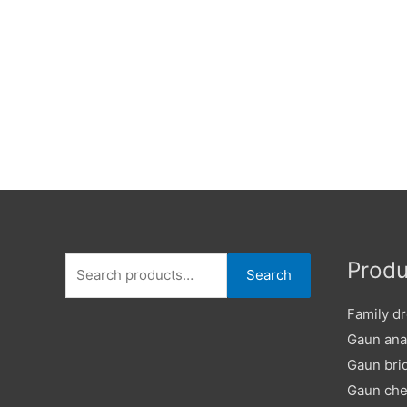
Search
Produ
Search
for:
Family d
Gaun ana
Gaun bri
Gaun ch