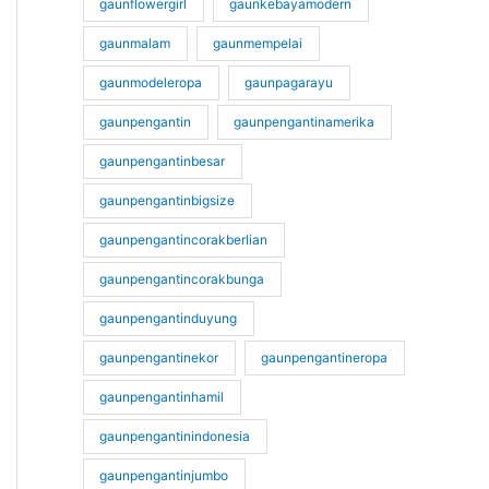
gaunflowergirl
gaunkebayamodern
gaunmalam
gaunmempelai
gaunmodeleropa
gaunpagarayu
gaunpengantin
gaunpengantinamerika
gaunpengantinbesar
gaunpengantinbigsize
gaunpengantincorakberlian
gaunpengantincorakbunga
gaunpengantinduyung
gaunpengantinekor
gaunpengantineropa
gaunpengantinhamil
gaunpengantinindonesia
gaunpengantinjumbo