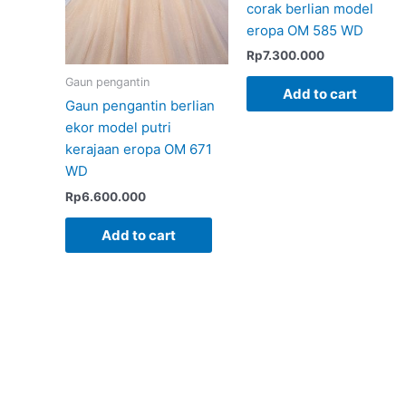
corak berlian model
eropa OM 585 WD
Rp
7.300.000
Gaun pengantin
Add to cart
Gaun pengantin berlian
ekor model putri
kerajaan eropa OM 671
WD
Rp
6.600.000
Add to cart