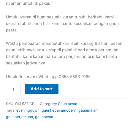
nyaman untuk di pakai.
Untuk ukuran di buat sesuai ukuran tubuh, beritahu kami
ukuran tubuh anda biar kami bantu sesuaikan dengan gaun
pesta.
Waktu pembuatan membutuhkan lebih kurang 60 hari, pesan
gaun lebih awal untuk siap di pakai di hari acara perjamuan,
beritahu kami kapan hari acara perjamuan biar kami bantu
sesuaikan jadwalnya.
Untuk Reservasi Whatsapp 0853 5893 9185
Gaun
Add to cart
pesta
panjang
SKU:
OM 537 GP
Category:
Gaun pesta
model
Tags:
eveninggown
,
gaunkebayamodern
,
gaunmalam
,
kebaya
gaunperjamuan
,
gaunpesta
modern
motif
bunga