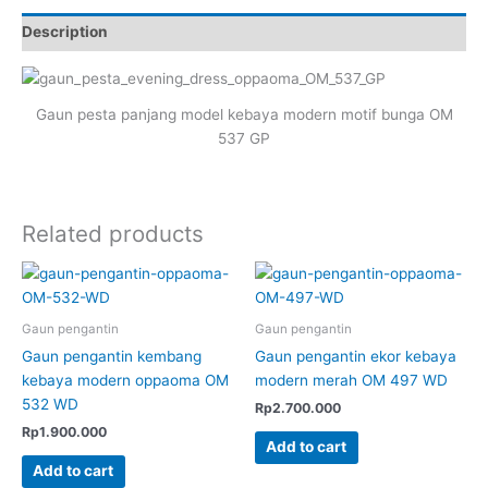
OM
Description
537
GP
quantity
Gaun pesta panjang model kebaya modern motif bunga OM
537 GP
Related products
Gaun pengantin
Gaun pengantin
Gaun pengantin kembang
Gaun pengantin ekor kebaya
kebaya modern oppaoma OM
modern merah OM 497 WD
532 WD
Rp
2.700.000
Rp
1.900.000
Add to cart
Add to cart