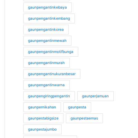
gaunpengantinkebaya
gaunpengantinkembang
gaunpengantinkorea
gaunpengantinmewah
gaunpengantinmotifbunga
gaunpengantinmurah
gaunpengantinukuranbesar
gaunpengantinwarna
gaunpengiringpengantin
gaunperjamuan
gaunpernikahan
gaunpesta
gaunpestabigsize
gaunpestaemas
gaunpestajumbo