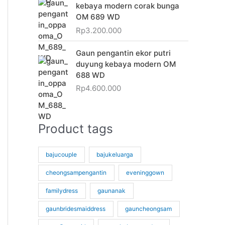
kebaya modern corak bunga
OM 689 WD
Rp
3.200.000
Gaun pengantin ekor putri
duyung kebaya modern OM
688 WD
Rp
4.600.000
Product tags
bajucouple
bajukeluarga
cheongsampengantin
eveninggown
familydress
gaunanak
gaunbridesmaiddress
gauncheongsam