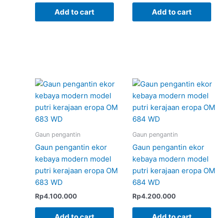
Add to cart
Add to cart
Gaun pengantin
Gaun pengantin
Gaun pengantin ekor
Gaun pengantin ekor
kebaya modern model
kebaya modern model
putri kerajaan eropa OM
putri kerajaan eropa OM
683 WD
684 WD
Rp
4.100.000
Rp
4.200.000
Add to cart
Add to cart