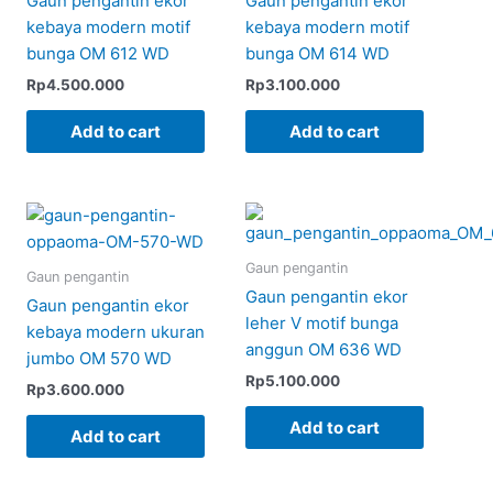
Gaun pengantin ekor
Gaun pengantin ekor
kebaya modern motif
kebaya modern motif
bunga OM 612 WD
bunga OM 614 WD
Rp
4.500.000
Rp
3.100.000
Add to cart
Add to cart
Gaun pengantin
Gaun pengantin
Gaun pengantin ekor
Gaun pengantin ekor
leher V motif bunga
kebaya modern ukuran
anggun OM 636 WD
jumbo OM 570 WD
Rp
5.100.000
Rp
3.600.000
Add to cart
Add to cart