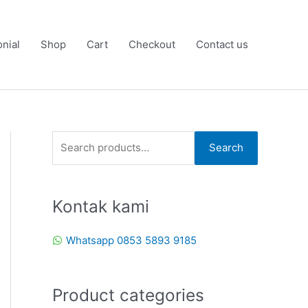
nial
Shop
Cart
Checkout
Contact us
S
Search
e
a
Kontak kami
r
c
Whatsapp 0853 5893 9185
h
f
o
Product categories
r