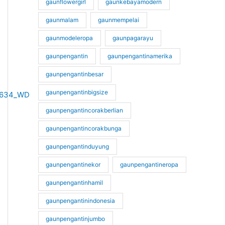
gaunflowergirl
gaunkebayamodern
gaunmalam
gaunmempelai
gaunmodeleropa
gaunpagarayu
gaunpengantin
gaunpengantinamerika
gaunpengantinbesar
gaunpengantinbigsize
gaunpengantincorakberlian
gaunpengantincorakbunga
gaunpengantinduyung
gaunpengantinekor
gaunpengantineropa
gaunpengantinhamil
gaunpengantinindonesia
gaunpengantinjumbo