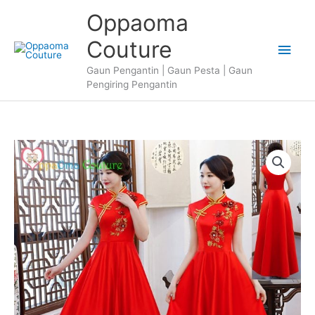
Skip
Oppaoma
to
content
Couture
Main
Gaun Pengantin | Gaun Pesta | Gaun
Men
Pengiring Pengantin