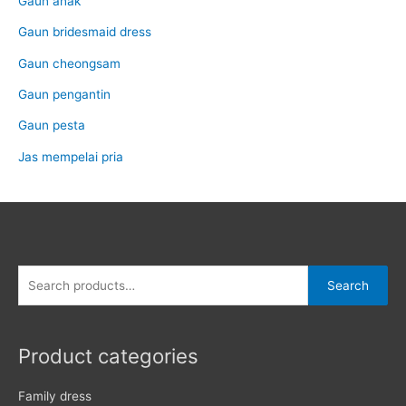
Gaun anak
Gaun bridesmaid dress
Gaun cheongsam
Gaun pengantin
Gaun pesta
Jas mempelai pria
Search
Search
for:
Product categories
Family dress