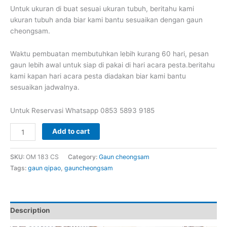
Untuk ukuran di buat sesuai ukuran tubuh, beritahu kami
ukuran tubuh anda biar kami bantu sesuaikan dengan gaun
cheongsam.
Waktu pembuatan membutuhkan lebih kurang 60 hari, pesan
gaun lebih awal untuk siap di pakai di hari acara pesta.beritahu
kami kapan hari acara pesta diadakan biar kami bantu
sesuaikan jadwalnya.
Untuk Reservasi Whatsapp 0853 5893 9185
Gaun
Add to cart
cheongsam
model
SKU:
OM 183 CS
Category:
Gaun cheongsam
shanghai
Tags:
gaun qipao
,
gauncheongsam
corak
bunga
cantik
OM
Description
183