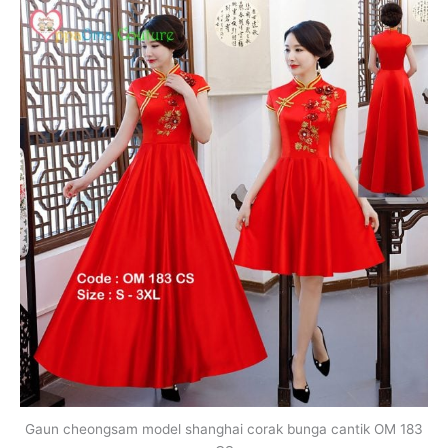
CS
quantity
Gaun cheongsam model shanghai corak bunga cantik OM 183