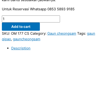
Untuk Reservasi Whatsapp 0853 5893 9185
Gaun
cheongsam
Add to cart
model
SKU:
OM 177 CS
Category:
Gaun cheongsam
Tags:
gaun
duyung
qipao
,
gauncheongsam
corak
bunga
Description
warna
putih
OM
177
CS
quantity