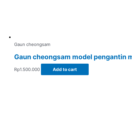
Gaun cheongsam
Gaun cheongsam model pengantin m
Rp
1.500.000
Add to cart