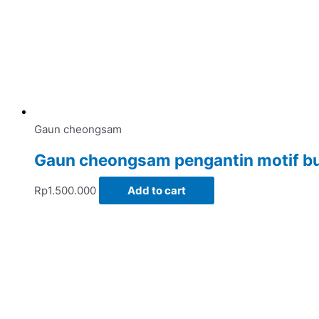
Gaun cheongsam
Gaun cheongsam pengantin motif b
Rp
1.500.000
Add to cart